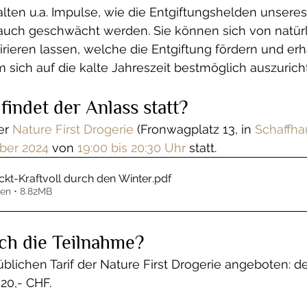
lten u.a. Impulse, wie die Entgiftungshelden unseres
 auch geschwächt werden. Sie können sich von natürl
ieren lassen, welche die Entgiftung fördern und erh
m sich auf die kalte Jahreszeit bestmöglich auszurich
indet der Anlass statt? 
er 
Nature First Drogerie
 (Fronwagplatz 13, in 
Schaffh
ber 2024 
von
 19:00 bis 20:30 Uhr
 statt.
ckt-Kraftvoll durch den Winter
.pdf
en • 8.82MB
ch die Teilnahme?
blichen Tarif der Nature First Drogerie angeboten: de
20,- CHF. 