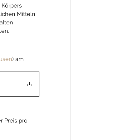
 Körpers 
ichen Mitteln 
alten 
ten.
ausen
) am 
r Preis pro 